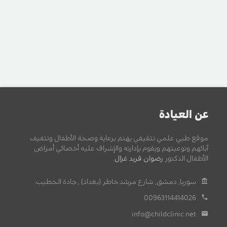
عن العيادة
موقع طبي علمي تثقيفي يهتم برعاية وصحة الأطفال وتثقيف
آبائهم وتوعيتهم ويقوم بإدارته والإشراف عليه أخصائي أمراض
الأطفال الدكتور
رضوان فريد غزال
.
سوريا, دمشق, شارع مرشد خاطر (بغداد) , جادة الخطيب.
00963114414026
info@childclinic.net