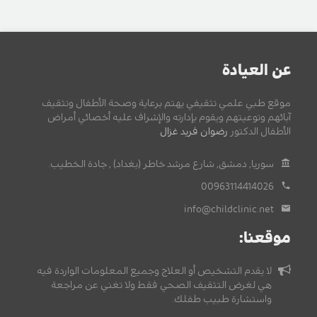
عن العيادة
موقع طبي علمي تثقيفي يهتم برعاية وصحة الأطفال وتثقيف
آبائهم وتوعيتهم ويقوم بإدارته والإشراف عليه أخصائي أمراض
الأطفال الدكتور
رضوان فريد غزال
.
سوريا, دمشق, شارع مرشد خاطر (بغداد) , جادة الخطيب.
00963114414026
info@childclinic.net
موقعنا:
لا يقدم التشخيص أو العلاج وجميع المعلومات الواردة فيه
هي لغرض التثقيف الصحي فقط ولا تغني عن مراجعة
واستشارة طبيب طفلك.