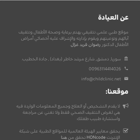
عن العيادة
موقع طبي علمي تثقيفي يهتم برعاية وصحة الأطفال وتثقيف
آبائهم وتوعيتهم ويقوم بإدارته والإشراف عليه أخصائي أمراض
الأطفال الدكتور
رضوان فريد غزال
.
سوريا, دمشق, شارع مرشد خاطر (بغداد) , جادة الخطيب.
00963114414026
info@childclinic.net
موقعنا:
لا يقدم التشخيص أو العلاج وجميع المعلومات الواردة فيه
هي لغرض التثقيف الصحي فقط ولا تغني عن مراجعة
واستشارة طبيب طفلك.
يحقق معايير الهيئة العالمية للمواقع الطبية على شبكة
الإنترنت
HONcode
تحقق من
هنا