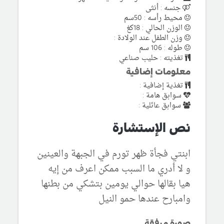
جنسه : أنثى
محيط رأسه : 50سم
الوزن الحالي : 18كغ
وزن الطفل عند الولادة :
طوله : 106 سم
تغذيته : حليب صناعي
معلومات إضافية
تغذية إضافية :
سوابق هامة :
سوابق عائلية :
نص الإستشارة
ابنتي فجأة ظهر تورم في الجبهة والعينين
و لا أدري ما السبب ممكن اعرف من إيه
هيا بقالها حوالي يومين بتشكي من بطنها
وامبارح عندها حمو النيل
صورة مرفقة