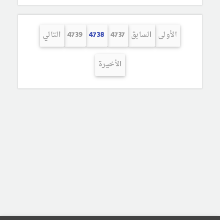
الأولى
السابق
4737
4738
4739
التالي
الأخيرة