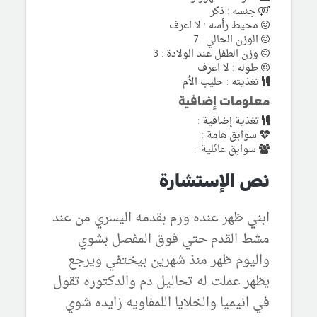
جنسه : ذكر
محيط رأسه : لا اعرف
الوزن الحالي : 7
وزن الطفل عند الولادة : 3
طوله : لا اعرف
تغذيته : حليب الأم
معلومات إضافية
تغذية إضافية :
سوابق هامة :
سوابق عائلية :
نص الإستشارة
ابني ظهر عنده ورم بقدمه اليسري من عند
مشط القدم حتي فوق المفصل بشوي
واليوم ظهر منذ شهرين بيختفي ويرجع
يظهر عملت له تحاليل دم والدكتوره تقول
في انيميا والخلايا اللمفاويه زايده شوي