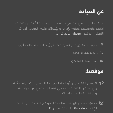
عن العيادة
موقع طبي علمي تثقيفي يهتم برعاية وصحة الأطفال وتثقيف
آبائهم وتوعيتهم ويقوم بإدارته والإشراف عليه أخصائي أمراض
الأطفال الدكتور
رضوان فريد غزال
.
سوريا, دمشق, شارع مرشد خاطر (بغداد) , جادة الخطيب.
00963114414026
info@childclinic.net
موقعنا:
لا يقدم التشخيص أو العلاج وجميع المعلومات الواردة فيه
هي لغرض التثقيف الصحي فقط ولا تغني عن مراجعة
واستشارة طبيب طفلك.
يحقق معايير الهيئة العالمية للمواقع الطبية على شبكة
الإنترنت
HONcode
تحقق من
هنا