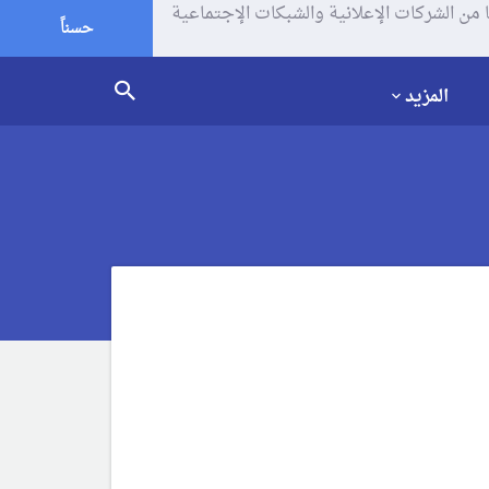
يف الإرتباط (الكوكيز) لتحليل زياراتك وإستخدامك للموقع و تتم مشاركة بعض المعلومات مع Google وغيرها من الشركات الإعلانية والشبكات الإجتماعية
حسناً
المزيد