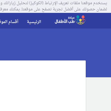
لضمان حصولك على أفضل تجربة تصفح على موقعنا, يمكنك معرفة
الرئيسية
أقسام الموق