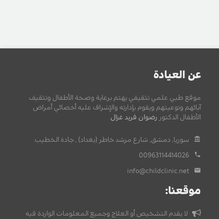
عن العيادة
موقع طبي علمي تثقيفي يهتم برعاية وصحة الأطفال وتثقيف
آبائهم وتوعيتهم ويقوم بإدارته والإشراف عليه أخصائي أمراض
الأطفال الدكتور
رضوان فريد غزال
.
سوريا, دمشق, شارع مرشد خاطر (بغداد) , جادة الخطيب.
00963114414026
info@childclinic.net
موقعنا:
لا يقدم التشخيص أو العلاج وجميع المعلومات الواردة فيه