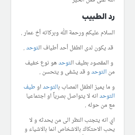
الله على فعل الخير
رد الطبيب
السلام عليكم ورحمة الله وبركاته أخ عمار ,
قد يكون لدى الطفل أحد أطياف ال
توحد
,
و المقصود بطيف ال
توحد
هو نوع خفيف
من
التوحد
و قد يشفى و يتحسن ,
و ما يميز الطفل المصاب ب
التوحد
او
طيف
التوحد
انه لا يتواصل بصرياً او اجتماعيا
مع من حوله ,
اي انه يتجنب النظر الى من يحدثه و لا
يحب الاحتكاك بالاشخاص انما بالاشياء و