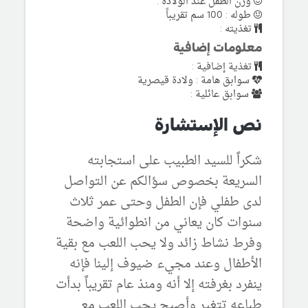
وزن الطفل عند الولادة :
طوله : 100 سم تقريباً
تغذيته :
معلومات إضافية
تغذية إضافية :
سوابق هامة : ولادة قيصرية
سوابق عائلية :
نص الإستشارة
شكراً للسيد الطبيب على استجابته
السريعة بخصوص سؤالكم عن التواصل
لدى طفلي فإن الطفل وحتى عمر ثلاث
سنوات كان يعاني من انطوائية واضحة
وفرط نشاط زائد ولا يحب اللعب مع بقية
الأطفال وعند مجيء ضيوف إلينا فإنه
ينفرد بغرفته إلا أنه ومنذ عام تقريباً بدأت
طباعه تتغير وأصبح يحب اللعب مع