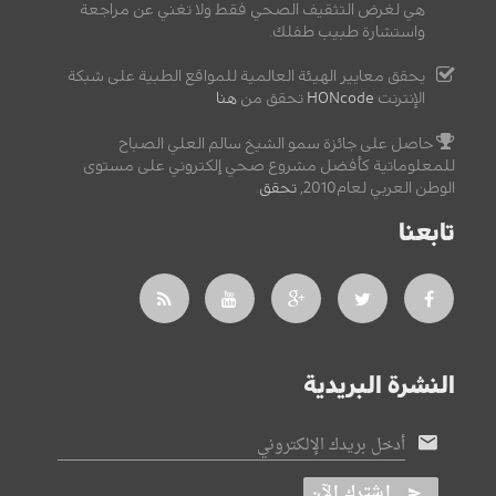
هي لغرض التثقيف الصحي فقط ولا تغني عن مراجعة
واستشارة طبيب طفلك.
يحقق معايير الهيئة العالمية للمواقع الطبية على شبكة
الإنترنت
HONcode
تحقق من
هنا
حاصل على جائزة سمو الشيخ سالم العلي الصباح
للمعلوماتية كأفضل مشروع صحي إلكتروني على مستوى
الوطن العربي لعام2010,
تحقق
.
تابعنا
النشرة البريدية
أدخل بريدك الإلكتروني
اشترك الآن