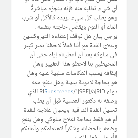
أي شيء تطلبه منه فإنه ينجزه مباشرةً
وهو يطلب كل شيء يريده كالأكل أو شرب
الماء أو النوم ويقضي حاجته بنفسه .
يرجى بيان هل نوقف إعطاءه التيروكسين
وعلاج الغدة مع أننا فعلاً لاحظنا تغير كبير
في سلوكه بعد أن أعطيناه إياه حتى أن
المحيطين بنا لاحظو هذا التغيير وهل
إيقافه يسبب انعكاسات سلبية عليه وهل
هو بحاجة لأدوية بديلة وهل ينفع معه
دواء RI
Sunscreens
/"]SPE[/a]RID الذي
وصفه له دكتور العصبية قبل أن يطب
تحليل الغدة الدرقية ويحول علاجه للغدة
أم هو فقط بحاجة لعلاج سلوكي وهل ينفع
وضعه بالحضانه وشكراً لاهتمامكم وأعانكم