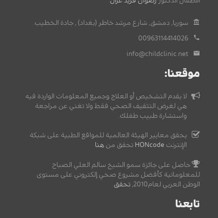
الأطفال الدكتور
رضوان فريد غزال
.
سوريا, دمشق, شارع مرشد خاطر (بغداد) , جادة الخطيب.
00963114414026
info@childclinic.net
موقعنا:
لا يقدم التشخيص أو العلاج وجميع المعلومات الواردة فيه
هي لغرض التثقيف الصحي فقط ولا تغني عن مراجعة
واستشارة طبيب طفلك.
يحقق معايير الهيئة العالمية للمواقع الطبية على شبكة
الإنترنت
HONcode
تحقق من
هنا
حاصل على جائزة سمو الشيخ سالم العلي الصباح
للمعلوماتية كأفضل مشروع صحي إلكتروني على مستوى
الوطن العربي لعام2010,
تحقق
.
تابعنا