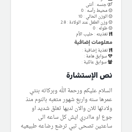
جنسه : أنثى
محيط رأسه : 0
الوزن الحالي : 10
وزن الطفل عند الولادة : 2.8
طوله : 0
تغذيته : حليب الأم
معلومات إضافية
تغذية إضافية :
سوابق هامة :
سوابق عائلية :
نص الإستشارة
السلام عليكم ورحمة الله وبركاته بنتي
عمرها سنه واربع شهور متعبه بالنوم منذ
ولادتها للان والان لديها تعلق شديد او
جوع او ماادري ايش كل ساعه الى
ساعتين تصحى تبي ترضع رضاعه طبيعيه