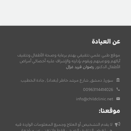
عن العيادة
موقع طبي علمي تثقيفي يهتم برعاية وصحة الأطفال وتثقيف
آبائهم وتوعيتهم ويقوم بإدارته والإشراف عليه أخصائي أمراض
الأطفال الدكتور
رضوان فريد غزال
.
سوريا, دمشق, شارع مرشد خاطر (بغداد) , جادة الخطيب.
00963114414026
info@childclinic.net
موقعنا:
لا يقدم التشخيص أو العلاج وجميع المعلومات الواردة فيه
هي لغرض التثقيف الصحي فقط ولا تغني عن مراجعة