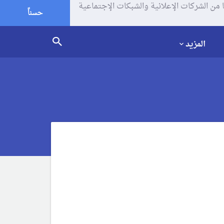
يف الإرتباط (الكوكيز) لتحليل زياراتك وإستخدامك للموقع و تتم مشاركة بعض المعلومات مع Google وغيرها من الشركات الإعلانية والشبكات الإجتماعية
حسناً
المزيد