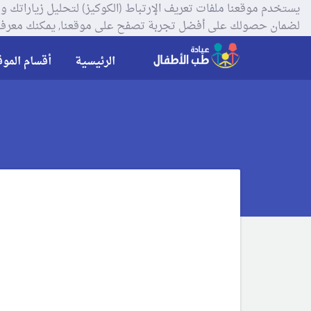
لضمان حصولك على أفضل تجربة تصفح على موقعنا, يمكنك معرفة
الرئيسية
أقسام الموق