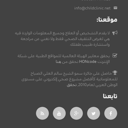
info@childclinic.net
موقعنا:
لا يقدم التشخيص أو العلاج وجميع المعلومات الواردة فيه
هي لغرض التثقيف الصحي فقط ولا تغني عن مراجعة
واستشارة طبيب طفلك.
يحقق معايير الهيئة العالمية للمواقع الطبية على شبكة
الإنترنت
HONcode
تحقق من
هنا
حاصل على جائزة سمو الشيخ سالم العلي الصباح
للمعلوماتية كأفضل مشروع صحي إلكتروني على مستوى
الوطن العربي لعام2010,
تحقق
.
تابعنا