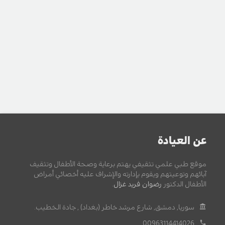
عن العيادة
موقع طبي علمي تثقيفي يهتم برعاية وصحة الأطفال وتثقيف
آبائهم وتوعيتهم ويقوم بإدارته والإشراف عليه أخصائي أمراض
الأطفال الدكتور
رضوان فريد غزال
.
سوريا, دمشق, شارع مرشد خاطر (بغداد) , جادة الخطيب.
00963114414026