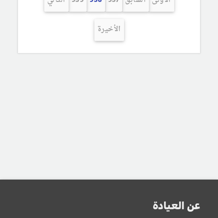
الأولى
السابق
957
958
959
التالي
الأخيرة
عن العيادة