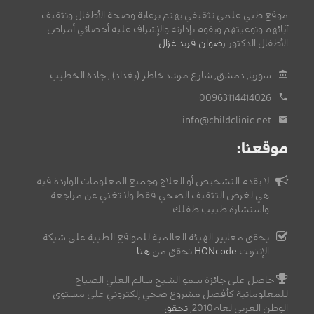
موقع طبي علمي تثقيفي يهتم برعاية وصحة الأطفال وتثقيف
آبائهم وتوعيتهم ويقوم بإدارته والإشراف عليه أخصائي أمراض
الأطفال الدكتور
رضوان فريد غزال
.
سوريا, دمشق, شارع مرشد خاطر (بغداد) , جادة الخطيب.
00963114414026
info@childclinic.net
موقعنا:
لا يقدم التشخيص أو العلاج وجميع المعلومات الواردة فيه
هي لغرض التثقيف الصحي فقط ولا تغني عن مراجعة
واستشارة طبيب طفلك.
يحقق معايير الهيئة العالمية للمواقع الطبية على شبكة
الإنترنت
HONcode
تحقق من
هنا
حاصل على جائزة سمو الشيخ سالم العلي الصباح
للمعلوماتية كأفضل مشروع صحي إلكتروني على مستوى
الوطن العربي لعام2010,
تحقق
.