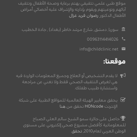
موقع طبي علمي تثقيفي يهتم برعاية وصحة الأطفال وتثقيف
آبائهم وتوعيتهم ويقوم بإدارته والإشراف عليه أخصائي أمراض
الأطفال الدكتور
رضوان فريد غزال
.
سوريا, دمشق, شارع مرشد خاطر (بغداد) , جادة الخطيب.
00963114414026
info@childclinic.net
موقعنا:
لا يقدم التشخيص أو العلاج وجميع المعلومات الواردة فيه
هي لغرض التثقيف الصحي فقط ولا تغني عن مراجعة
واستشارة طبيب طفلك.
يحقق معايير الهيئة العالمية للمواقع الطبية على شبكة
الإنترنت
HONcode
تحقق من
هنا
حاصل على جائزة سمو الشيخ سالم العلي الصباح
للمعلوماتية كأفضل مشروع صحي إلكتروني على مستوى
الوطن العربي لعام2010,
تحقق
.