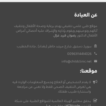
عن العيادة
موقع طبي علمي تثقيفي يهتم برعاية وصحة الأطفال وتثقيف
آبائهم وتوعيتهم ويقوم بإدارته والإشراف عليه أخصائي أمراض
الأطفال الدكتور
رضوان فريد غزال
.
سوريا, دمشق, شارع مرشد خاطر (بغداد) , جادة الخطيب.
00963114414026
info@childclinic.net
موقعنا:
لا يقدم التشخيص أو العلاج وجميع المعلومات الواردة فيه
هي لغرض التثقيف الصحي فقط ولا تغني عن مراجعة
واستشارة طبيب طفلك.
يحقق معايير الهيئة العالمية للمواقع الطبية على شبكة
الإنترنت
HONcode
تحقق من
هنا