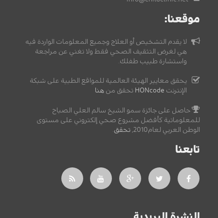
موقعنا:
لا يقدم التشخيص أو العلاج وجميع المعلومات الواردة فيه
هي لغرض التثقيف الصحي فقط ولا تغني عن مراجعة
واستشارة طبيب طفلك.
يحقق معايير الهيئة العالمية للمواقع الطبية على شبكة
الإنترنت
HONcode
تحقق من
هنا
حاصل على جائزة سمو الشيخ سالم العلي الصباح
للمعلوماتية كأفضل مشروع صحي إلكتروني على مستوى
الوطن العربي لعام2010,
تحقق
.
تابعنا
النشرة البريدية