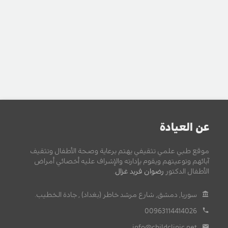
عن العيادة
موقع طبي علمي تثقيفي يهتم برعاية وصحة الأطفال وتثقيف
آبائهم وتوعيتهم ويقوم بإدارته والإشراف عليه أخصائي أمراض
الأطفال الدكتور
رضوان فريد غزال
.
سوريا, دمشق, شارع مرشد خاطر (بغداد) , جادة الخطيب.
00963114414026
info@childclinic.net