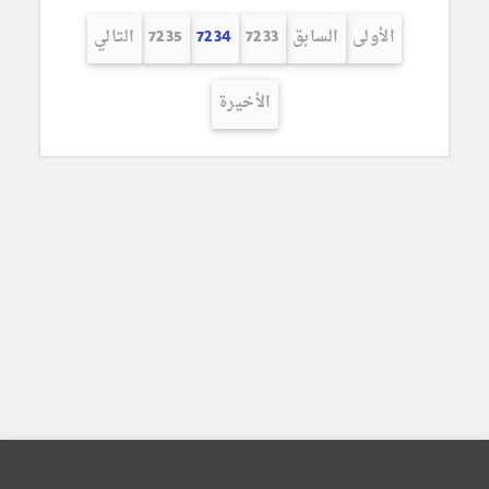
الأولى
السابق
7233
7234
7235
التالي
الأخيرة