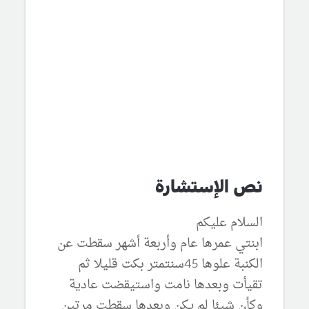
نص الإستشارة
السلام عليكم
ابنتي عمرها عام وأربعة أشهر سقطت عن
الكنبة علوها 45سنتمتر بكت قليلا ثم
تقيأت وبعدها نامت واستيقضت عادية
وكأن شيئا لم يكن وبعدها سقطت مرتين