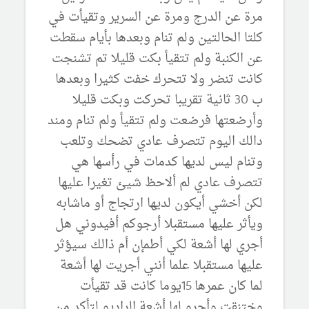
مرة عن الدرج ومرة عن السرير وتقيأت في
كلتا الحالتين ولم تنام وبعدها بأيام سقطت
عن الكنبة ولم تتقيأ بكت قليلا تم تشنجت
كانت تنضر ولا تتحرك خفت كثيرا وبعدها
ب 30 ثانية تقريبا تحركت وبكت قليلا
وأرضعتها فرضعت ولم تتقيأ ولم تنام ومند
دالك اليوم تتصرف عادي تضحك وتلعب
وتنام ليس لديها كدمات في رأسها هي
تتصرف عادي لم ألاحظ شيئ تغيرا عليها
لكن أخشي أيكون لديها ارتجاج أو ماشابه
ويأثر عليها مستقبلا أرجوكم أفيدوني هل
أجري لها أشعة لكي أطمإن أم ذالك سيؤثر
عليها مستقبلا علما أنني أجريت لها أشعة
لما كان عمرها 15يوما كانت قد تقيأت
وختنقت وأجرو لها أشعة الراديو لتأكد من