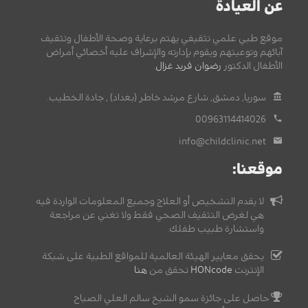
عن العيادة
موقع طبي علمي تثقيفي يهتم برعاية وصحة الأطفال وتثقيف
آبائهم وتوعيتهم ويقوم بإدارته والإشراف عليه أخصائي أمراض
الأطفال الدكتور
رضوان فريد غزال
.
سوريا, دمشق, شارع مرشد خاطر (بغداد) , جادة الخطيب.
00963114414026
info@childclinic.net
موقعنا:
لا يقدم التشخيص أو العلاج وجميع المعلومات الواردة فيه
هي لغرض التثقيف الصحي فقط ولا تغني عن مراجعة
واستشارة طبيب طفلك.
يحقق معايير الهيئة العالمية للمواقع الطبية على شبكة
الإنترنت
HONcode
تحقق من
هنا
حاصل على جائزة سمو الشيخ سالم العلي الصباح