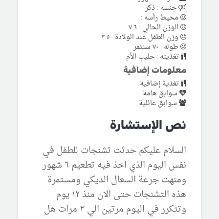
جنسه : ذكر
محيط رأسه : .
الوزن الحالي : ٧.٦
وزن الطفل عند الولادة : ٣.٥
طوله : ٧٠ سنتمر
تغذيته : حليب الأم
معلومات إضافية
تغذية إضافية :
سوابق هامة :
سوابق عائلية :
نص الإستشارة
السلام عليكم حدثت تشنجات للطفل في
نفس اليوم الذي اخذ فيه تطعيم ٦ شهور
ومنهت جرعة السعال الديكي ومستمرة
هذه التشنجات حتى الان منذ ١٢ يوم
وتتكرر في اليوم مرتين الي ٣ مرات هل