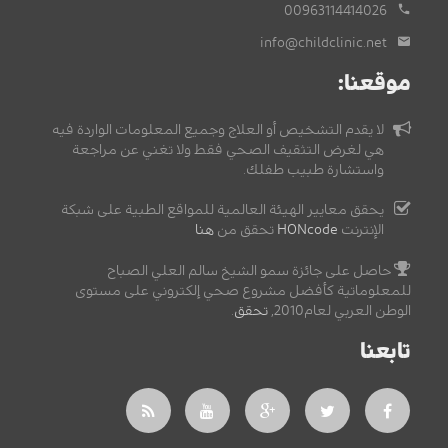
00963114414026
info@childclinic.net
موقعنا:
لا يقدم التشخيص أو العلاج وجميع المعلومات الواردة فيه
هي لغرض التثقيف الصحي فقط ولا تغني عن مراجعة
واستشارة طبيب طفلك.
يحقق معايير الهيئة العالمية للمواقع الطبية على شبكة
الإنترنت
HONcode
تحقق من
هنا
حاصل على جائزة سمو الشيخ سالم العلي الصباح
للمعلوماتية كأفضل مشروع صحي إلكتروني على مستوى
الوطن العربي لعام2010,
تحقق
.
تابعنا