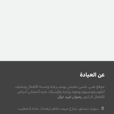
عن العيادة
موقع طبي علمي تثقيفي يهتم برعاية وصحة الأطفال وتثقيف
آبائهم وتوعيتهم ويقوم بإدارته والإشراف عليه أخصائي أمراض
الأطفال الدكتور
رضوان فريد غزال
.
سوريا, دمشق, شارع مرشد خاطر (بغداد) , جادة الخطيب.