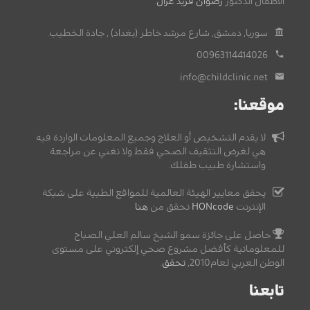
الأطفال الدكتور
رضوان فريد غزال
.
سوريا, دمشق, شارع مرشد خاطر (بغداد) , جادة الخطيب.
00963114414026
info@childclinic.net
موقعنا:
لا يقدم التشخيص أو العلاج وجميع المعلومات الواردة فيه
هي لغرض التثقيف الصحي فقط ولا تغني عن مراجعة
واستشارة طبيب طفلك.
يحقق معايير الهيئة العالمية للمواقع الطبية على شبكة
الإنترنت
HONcode
تحقق من
هنا
حاصل على جائزة سمو الشيخ سالم العلي الصباح
للمعلوماتية كأفضل مشروع صحي إلكتروني على مستوى
الوطن العربي لعام2010,
تحقق
.
تابعنا