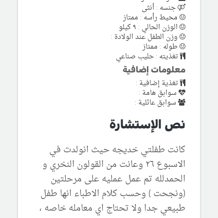
جنسه : أنثى
محيط رأسه : ممتاز
الوزن الحالي : ٩ كيلو
وزن الطفل عند الولادة :
طوله : ممتاز
تغذيته : حليب صناعي
معلومات إضافية
تغذية إضافية :
سوابق هامة :
سوابق عائلية :
نص الإستشارة
كانت طفلتي خديجه حيث انولدت في
الاسبوع ٢٦ وعانت من القولون النخري و
الحمدلله تم عمل عمليه على مرحلتين
(ونجحت ) وحسب كلام الاطباء انها طفل
طبيعي جدا ولا تحتاج اي معامله خاصه ،