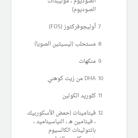
الصوديوم ، موليبدات
الصوديوم)
أوليجوفركتوز (FOS)
مستحلب (ليسيثين الصويا)
منكهات
DHA من زيت كوهني
كلوريد الكولين
فيتامينات (حمض الأسكوربيك
، فيتامين هـ ، النياسيناميد ،
بانتوثينات الكالسيوم