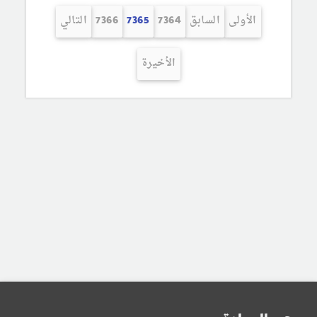
الأولى
السابق
7364
7365
7366
التالي
الأخيرة