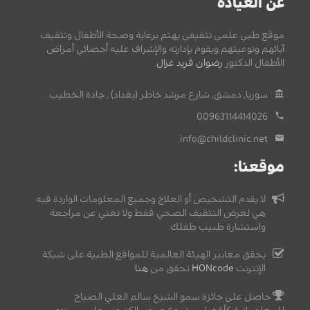
عن العيادة
موقع طبي علمي تثقيفي يهتم برعاية وصحة الأطفال وتثقيف
آبائهم وتوعيتهم ويقوم بإدارته والإشراف عليه أخصائي أمراض
الأطفال الدكتور
رضوان فريد غزال
.
سوريا, دمشق, شارع مرشد خاطر (بغداد) , جادة الخطيب.
00963114414026
info@childclinic.net
موقعنا:
لا يقدم التشخيص أو العلاج وجميع المعلومات الواردة فيه
هي لغرض التثقيف الصحي فقط ولا تغني عن مراجعة
واستشارة طبيب طفلك.
يحقق معايير الهيئة العالمية للمواقع الطبية على شبكة
الإنترنت
HONcode
تحقق من
هنا
حاصل على جائزة سمو الشيخ سالم العلي الصباح