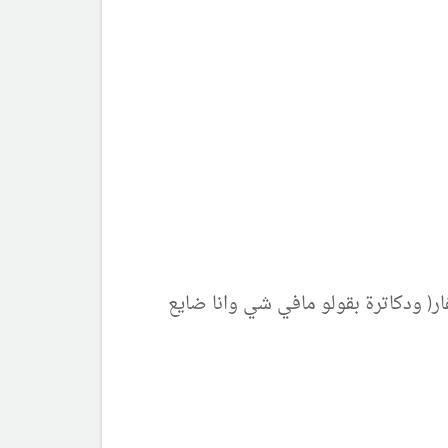
ر( ودكاترة بقولو مافي شي وانا ضايع