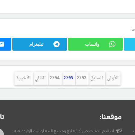
ى:
واتساب
تيليغرام
الأولى
السابق
2792
2793
2794
التالي
الأخيرة
موقعنا:
تا
لا يقدم التشخيص أو العلاج وجميع المعلومات الواردة فيه