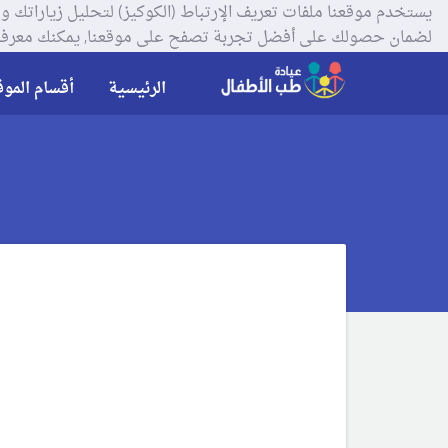
لضمان حصولك على أفضل تجربة تصفح على موقعنا, يمكنك معرفة
الرئيسية
أقسام الموق