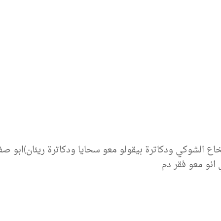
ع الشوكي ودكاترة بيقولو معو سحايا ودكاترة ريئان)ابو صفا
انو معو فقر دم