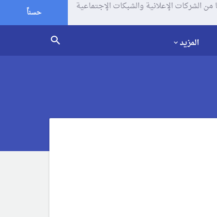
يف الإرتباط (الكوكيز) لتحليل زياراتك وإستخدامك للموقع و تتم مشاركة بعض المعلومات مع Google وغيرها من الشركات الإعلانية والشبكات الإجتماعية
حسناً
المزيد