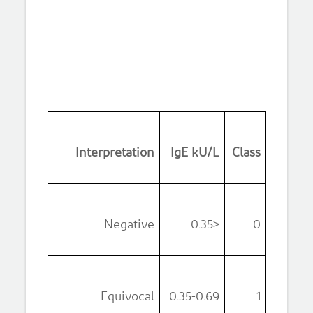
Interpretation
IgE kU/L
Class
Negative
<0.35
0
Equivocal
0.35-0.69
1