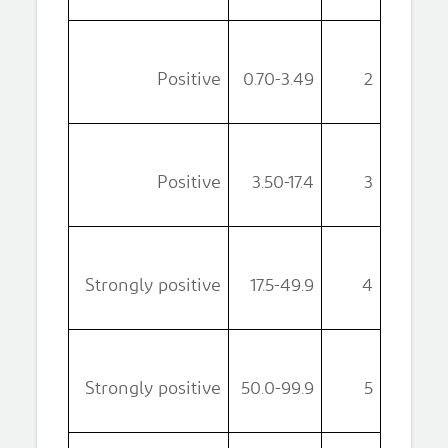
Positive
0.70-3.49
2
Positive
3.50-17.4
3
Strongly positive
17.5-49.9
4
Strongly positive
50.0-99.9
5