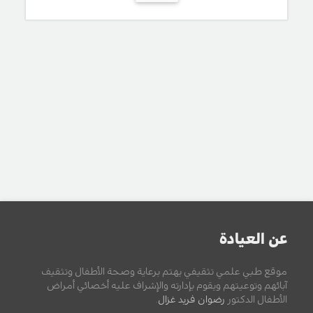
عن العيادة
موقع طبي علمي تثقيفي يهتم برعاية وصحة الأطفال وتثقيف
آبائهم وتوعيتهم ويقوم بإدارته والإشراف عليه أخصائي أمراض
الأطفال الدكتور
رضوان فريد غزال
.