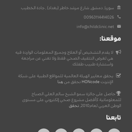
سوريا, دمشق, شارع مرشد خاطر (بغداد) , جادة الخطيب.
00963114414026
info@childclinic.net
موقعنا:
لا يقدم التشخيص أو العلاج وجميع المعلومات الواردة فيه
هي لغرض التثقيف الصحي فقط ولا تغني عن مراجعة
واستشارة طبيب طفلك.
يحقق معايير الهيئة العالمية للمواقع الطبية على شبكة
الإنترنت
HONcode
تحقق من
هنا
حاصل على جائزة سمو الشيخ سالم العلي الصباح
للمعلوماتية كأفضل مشروع صحي إلكتروني على مستوى
الوطن العربي لعام2010,
تحقق
.
تابعنا