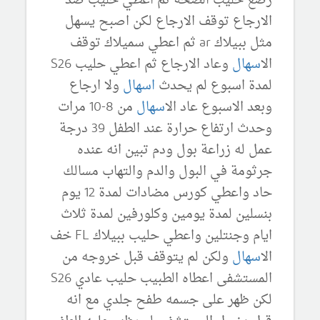
رضع حليب الصحة ثم اعطي حليب ضد
الارجاع توقف الارجاع لكن اصبح يسهل
مثل ببيلاك ar ثم اعطي سميلاك توقف
ال
اسهال
وعاد الارجاع ثم اعطي حليب S26
لمدة اسبوع لم يحدث
اسهال
ولا ارجاع
وبعد الاسبوع عاد ال
اسهال
من 8-10 مرات
وحدث ارتفاع حرارة عند الطفل 39 درجة
عمل له زراعة بول ودم تبين انه عنده
جرثومة في البول والدم والتهاب مسالك
حاد واعطي كورس مضادات لمدة 12 يوم
بنسلين لمدة يومين وكلورفين لمدة ثلاث
ايام وجنتلين واعطي حليب ببيلاك FL خف
ال
اسهال
ولكن لم يتوقف قبل خروجه من
المستشفى اعطاه الطبيب حليب عادي S26
لكن ظهر على جسمه طفح جلدي مع انه