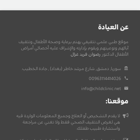
عن العيادة
موقع طبي علمي تثقيفي يهتم برعاية وصحة الأطفال وتثقيف
آبائهم وتوعيتهم ويقوم بإدارته والإشراف عليه أخصائي أمراض
الأطفال الدكتور
رضوان فريد غزال
.
سوريا, دمشق, شارع مرشد خاطر (بغداد) , جادة الخطيب.
00963114414026
info@childclinic.net
موقعنا:
لا يقدم التشخيص أو العلاج وجميع المعلومات الواردة فيه
هي لغرض التثقيف الصحي فقط ولا تغني عن مراجعة
واستشارة طبيب طفلك.