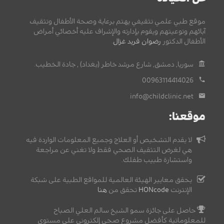
موقع طبي علمي تثقيفي يهتم برعاية وصحة الأطفال وتثقيف
آبائهم وتوعيتهم ويقوم بإدارته والإشراف عليه أخصائي أمراض
الأطفال الدكتور
رضوان فريد غزال
.
سوريا, دمشق, شارع مرشد خاطر (بغداد) , جادة الخطيب.
00963114414026
info@childclinic.net
موقعنا:
لا يقدم التشخيص أو العلاج وجميع المعلومات الواردة فيه
هي لغرض التثقيف الصحي فقط ولا تغني عن مراجعة
واستشارة طبيب طفلك.
يحقق معايير الهيئة العالمية للمواقع الطبية على شبكة
الإنترنت
HONcode
تحقق من
هنا
حاصل على جائزة سمو الشيخ سالم العلي الصباح
للمعلوماتية كأفضل مشروع صحي إلكتروني على مستوى