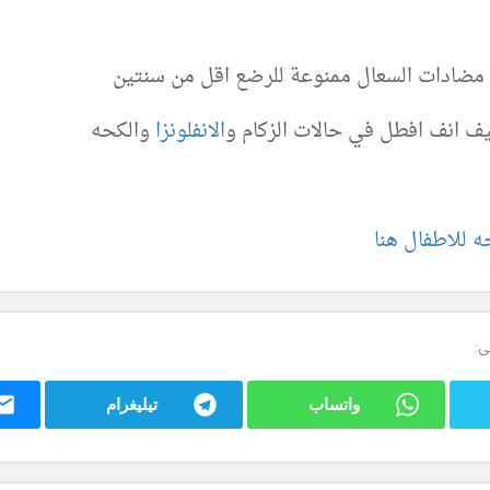
 مضادات السعال ممنوعة للرضع اقل من سنتين
ف انف افطل في حالات الزكام و
الانفلونزا
والكحه
ه للاطفال هنا
ى:
واتساب
تيليغرام