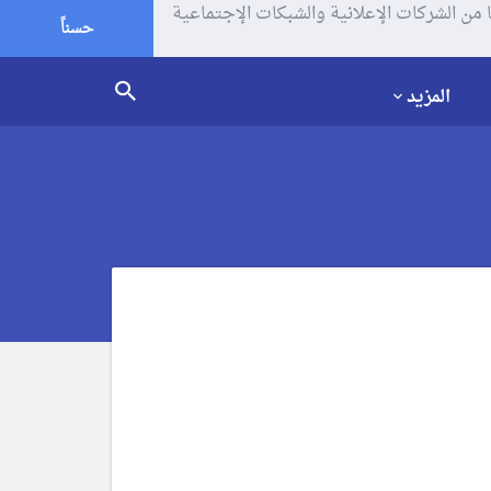
يف الإرتباط (الكوكيز) لتحليل زياراتك وإستخدامك للموقع و تتم مشاركة بعض المعلومات مع Google وغيرها من الشركات الإعلانية والشبكات الإجتماعية
حسناً
المزيد