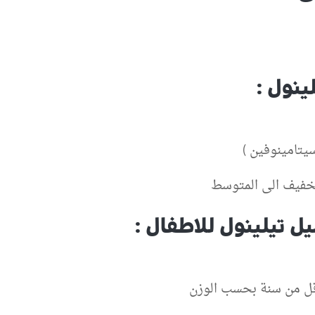
ينول :
يتامينوفين )
لخفيف الى المتوسط
ل تيلينول للاطفال :