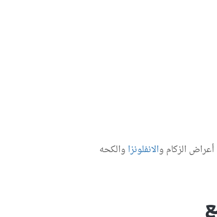
أعراض الزكام و
الانفلونزا
والكحه
ع