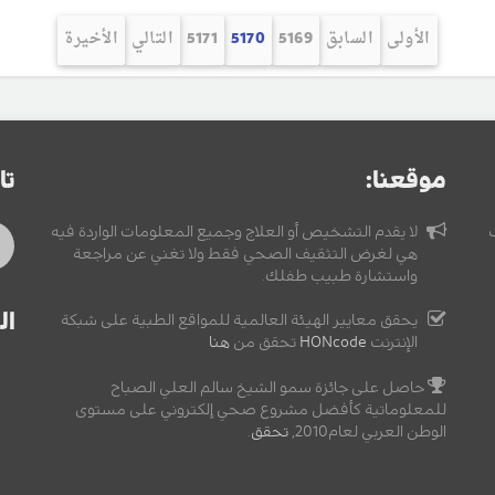
الأولى
السابق
5169
5170
5171
التالي
الأخيرة
موقعنا:
تا
لا يقدم التشخيص أو العلاج وجميع المعلومات الواردة فيه
هي لغرض التثقيف الصحي فقط ولا تغني عن مراجعة
واستشارة طبيب طفلك.
ال
يحقق معايير الهيئة العالمية للمواقع الطبية على شبكة
الإنترنت
HONcode
تحقق من
هنا
حاصل على جائزة سمو الشيخ سالم العلي الصباح
للمعلوماتية كأفضل مشروع صحي إلكتروني على مستوى
الوطن العربي لعام2010,
تحقق
.