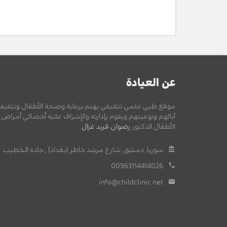
عن العيادة
موقع طبي علمي تثقيفي يهتم برعاية وصحة الأطفال وتثقيف
آبائهم وتوعيتهم ويقوم بإدارته والإشراف عليه أخصائي أمراض
الأطفال الدكتور
رضوان فريد غزال
.
سوريا, دمشق, شارع مرشد خاطر (بغداد) , جادة الخطيب.
00963114414026
info@childclinic.net