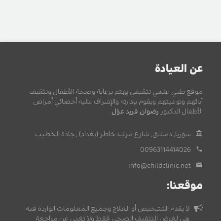
عن العيادة
موقع طبي علمي تثقيفي يهتم برعاية وصحة الأطفال وتثقيف
آبائهم وتوعيتهم ويقوم بإدارته والإشراف عليه أخصائي أمراض
الأطفال الدكتور
رضوان فريد غزال
.
سوريا, دمشق, شارع مرشد خاطر (بغداد) , جادة الخطيب.
00963114414026
info@childclinic.net
موقعنا:
لا يقدم التشخيص أو العلاج وجميع المعلومات الواردة فيه
هي لغرض التثقيف الصحي فقط ولا تغني عن مراجعة