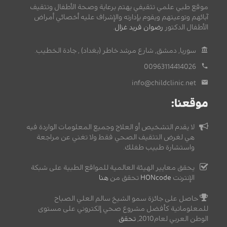
موقع طبي علمي تثقيفي يهتم برعاية وصحة الأطفال وتثقيف
آبائهم وتوعيتهم ويقوم بإدارته والإشراف عليه أخصائي أمراض
الأطفال الدكتور
رضوان فريد غزال
.
سوريا, دمشق, شارع مرشد خاطر (بغداد) , جادة الخطيب.
00963114414026
info@childclinic.net
موقعنا:
لا يقدم التشخيص أو العلاج وجميع المعلومات الواردة فيه
هي لغرض التثقيف الصحي فقط ولا تغني عن مراجعة
واستشارة طبيب طفلك.
يحقق معايير الهيئة العالمية للمواقع الطبية على شبكة
الإنترنت
HONcode
تحقق من
هنا
حاصل على جائزة سمو الشيخ سالم العلي الصباح
للمعلوماتية كأفضل مشروع صحي إلكتروني على مستوى
الوطن العربي لعام2010,
تحقق
.