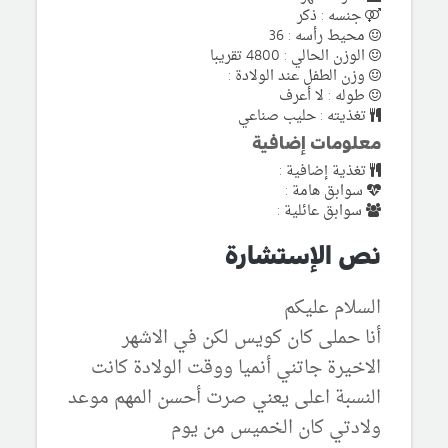
جنسه : ذكر
محيط رأسه : 36
الوزن الحالي : 4800 تقريبا
وزن الطفل عند الولادة :
طوله : لا أعرف
تغذيته : حليب صناعي
معلومات إضافية
تغذية إضافية :
سوابق هامة :
سوابق عائلية :
نص الإستشارة
السلام عليكم
أنا حملى كان كويس لكن في الاشهر
الاخيرة جاتني أنميا ووقت الولادة كانت
النسبة اعلى يعني صرت أحسن المهم موعد
ولادتي كان الخميس من يوم