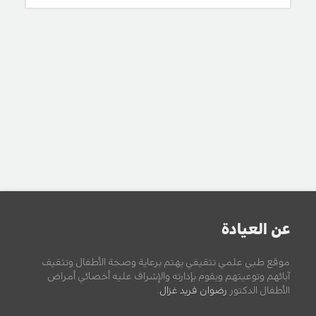
عن العيادة
موقع طبي علمي تثقيفي يهتم برعاية وصحة الأطفال وتثقيف
آبائهم وتوعيتهم ويقوم بإدارته والإشراف عليه أخصائي أمراض
الأطفال الدكتور
رضوان فريد غزال
.