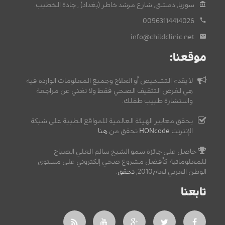
سوريا, دمشق, شارع مرشد خاطر (بغداد) , جادة الخطيب.
00963114414026
info@childclinic.net
موقعنا:
لا يقدم التشخيص أو العلاج وجميع المعلومات الواردة فيه
هي لغرض التثقيف الصحي فقط ولا تغني عن مراجعة
واستشارة طبيب طفلك.
يحقق معايير الهيئة العالمية للمواقع الطبية على شبكة
الإنترنت
HONcode
تحقق من
هنا
حاصل على جائزة سمو الشيخ سالم العلي الصباح
للمعلوماتية كأفضل مشروع صحي إلكتروني على مستوى
الوطن العربي لعام2010,
تحقق
.
تابعنا