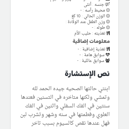
جنسه : أنثى
محيط رأسه : -
الوزن الحالي : 10 كغ
وزن الطفل عند الولادة :
طوله : -
تغذيته : حليب الأم
معلومات إضافية
تغذية إضافية : -
سوابق هامة : -
سوابق عائلية : -
نص الإستشارة
ابنتي حالتها الصحيه جيده الحمد لله
وتمشي ولكنها متاخره في التسنين فعندها
سنتين في الفك السفلي واثنين في الفك
العلوي وفطمتها في سنه وشهر وتشرب لبن
فهل عندها نقص كالسيوم بسبب تاخر