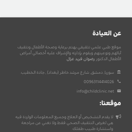
عن العيادة
موقع طبي علمي تثقيفي يهتم برعاية وصحة الأطفال وتثقيف
آبائهم وتوعيتهم ويقوم بإدارته والإشراف عليه أخصائي أمراض
الأطفال الدكتور
رضوان فريد غزال
.
سوريا, دمشق, شارع مرشد خاطر (بغداد) , جادة الخطيب.
00963114414026
info@childclinic.net
موقعنا:
لا يقدم التشخيص أو العلاج وجميع المعلومات الواردة فيه
هي لغرض التثقيف الصحي فقط ولا تغني عن مراجعة
واستشارة طبيب طفلك.