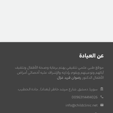
عن العيادة
موقع طبي علمي تثقيفي يهتم برعاية وصحة الأطفال وتثقيف
آبائهم وتوعيتهم ويقوم بإدارته والإشراف عليه أخصائي أمراض
الأطفال الدكتور
رضوان فريد غزال
.
سوريا, دمشق, شارع مرشد خاطر (بغداد) , جادة الخطيب.
00963114414026
info@childclinic.net