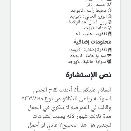
جنسه : ذكر
محيط رأسه : لايوجد
الوزن الحالي : لايوجد
وزن الطفل عند الولادة :
طوله : لايوجد
تغذيته : حليب الأم
معلومات إضافية
تغذية إضافية : لايوجد
سوابق هامة : لايوجد
سوابق عائلية : لايوجد
نص الإستشارة
السلام عليكم ....أنا أخذت لقاح الحمى
الشوكيه رباعي التكافؤ من نوع ACYW135
وقالت لي الممرضه لا تفكري في الحمل
مدة ثلالث شهور لأنه يسبب تشوهات
للجنين هل هذا صحيح؟ عادي لو أحمل