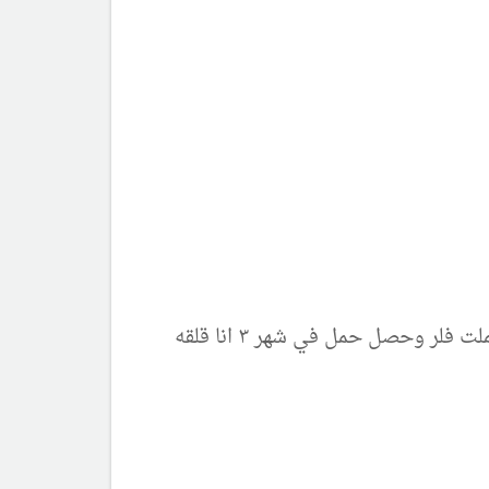
السلام عليكم ورحمة الله وبركاته جزاك الله خير الجزاء يادكتور انا قلقه جدا دكتور انا حامل في شهر ١ عملت فلر وحصل حمل في شهر ٣ انا قلقه