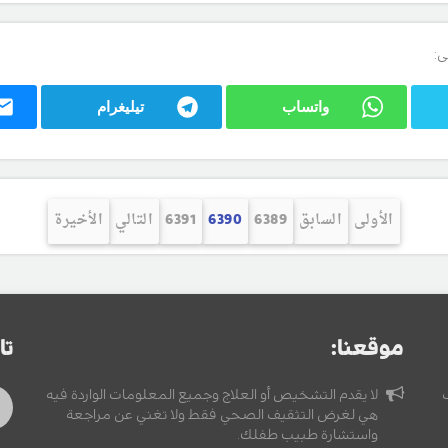
ى:
واتساب
تيليغرام
الأولى
السابق
6389
6390
6391
التالي
الأخيرة
موقعنا:
تا
لا يقدم التشخيص أو العلاج وجميع المعلومات الواردة فيه
هي لغرض التثقيف الصحي فقط ولا تغني عن مراجعة
واستشارة طبيب طفلك.