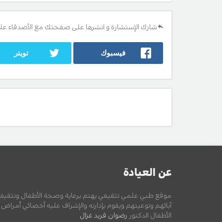
شارك الإستشارة و انشرها على صفحتك مع الأصدقاء عل
فيسبوك
تويتر
عن العيادة
موقع طبي علمي تثقيفي يهتم برعاية وصحة الأطفال وتثقيف
آبائهم وتوعيتهم ويقوم بإدارته والإشراف عليه أخصائي أمراض
الأطفال الدكتور
رضوان فريد غزال
.