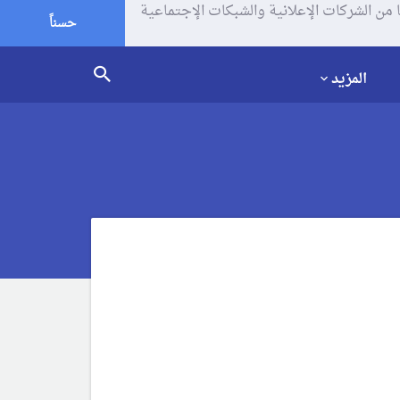
يف الإرتباط (الكوكيز) لتحليل زياراتك وإستخدامك للموقع و تتم مشاركة بعض المعلومات مع Google وغيرها من الشركات الإعلانية والشبكات الإجتماعية
حسناً
المزيد