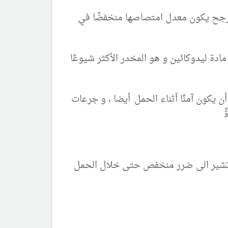
أرجح يكون معدل امتصاصها منخفضًا في
ادة ليدوكائين و هو المخدر الأكثر شيوعًا
اقير (FDA) باعتباره فئة الحمل B ، مما يعني أنه يرجح أن يكون آمنًا أثناء الحمل. أيضا ، و جرعات
ت تشير الى ضرر منخفص حتى خلال الحمل