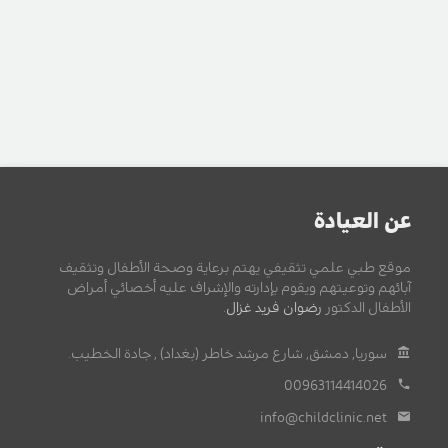
عن العيادة
موقع طبي علمي تثقيفي يهتم برعاية وصحة الأطفال وتثقيف
آبائهم وتوعيتهم ويقوم بإدارته والإشراف عليه أخصائي أمراض
الأطفال الدكتور
رضوان فريد غزال
.
سوريا, دمشق, شارع مرشد خاطر (بغداد) , جادة الخطيب.
00963114414026
info@childclinic.net