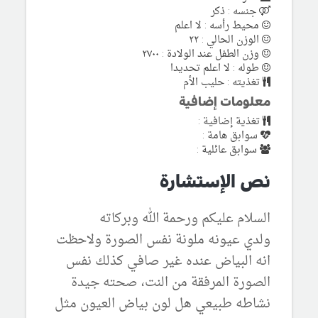
جنسه : ذكر
محيط رأسه : لا اعلم
الوزن الحالي : ٢٢
وزن الطفل عند الولادة : ٢٧٠٠
طوله : لا اعلم تحديدا
تغذيته : حليب الأم
معلومات إضافية
تغذية إضافية :
سوابق هامة :
سوابق عائلية :
نص الإستشارة
السلام عليكم ورحمة الله وبركاته
ولدي عيونه ملونة نفس الصورة ولاحظت
انه البياض عنده غير صافي كذلك نفس
الصورة المرفقة من النت، صحته جيدة
نشاطه طبيعي هل لون بياض العيون مثل