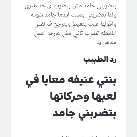
بتضربني جامد مش بتضرب اي حد غيري
ولما بتضربني بمسك ايدها جامد شويه
واقولها عيب بتعيط وبترجع ف نفس
اللحظه تضرب تاني مش عارفه اعمل
معاها ايه
رد الطبيب
بنتي عنيفه معايا في
لعبها وحركاتها
بتضربني جامد