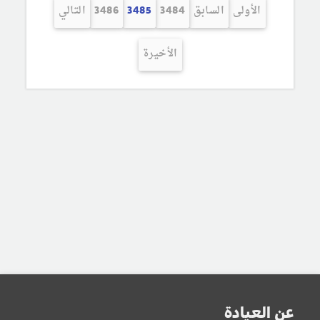
الأولى
السابق
3484
3485
3486
التالي
الأخيرة
عن العيادة