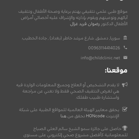
موقع طبي علمي تثقيفي يهتم برعاية وصحة الأطفال وتثقيف
آبائهم وتوعيتهم ويقوم بإدارته والإشراف عليه أخصائي أمراض
الأطفال الدكتور
رضوان فريد غزال
.
سوريا, دمشق, شارع مرشد خاطر (بغداد) , جادة الخطيب.
00963114414026
info@childclinic.net
موقعنا:
لا يقدم التشخيص أو العلاج وجميع المعلومات الواردة فيه
هي لغرض التثقيف الصحي فقط ولا تغني عن مراجعة
واستشارة طبيب طفلك.
يحقق معايير الهيئة العالمية للمواقع الطبية على شبكة
الإنترنت
HONcode
تحقق من
هنا
حاصل على جائزة سمو الشيخ سالم العلي الصباح
للمعلوماتية كأفضل مشروع صحي إلكتروني على مستوى