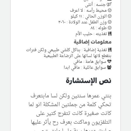
جنسه : أنثى
محيط رأسه : لا اعرف
الوزن الحالي : ١١ كيلو
وزن الطفل عند الولادة : ٣٠٦٠
طوله : ٨٤
تغذيته : حليب الأم
معلومات إضافية
تغذية إضافية : بناكل كلشي طبيعي ولكن فترات
بتقطع لانها لساتها على الرضاعة الطبيعية
سوابق هامة : مافي
سوابق عائلية : مافي ابدا
نص الإستشارة
بنتي عمرها سنتين ولكن لسا مابتعرف
تحكي كلمة من جملتين المشكلة انو لما
كانت صغيرة كانت تتفرج كتير على
التلفزيون وماكنت بعرف رح يأثر عليها