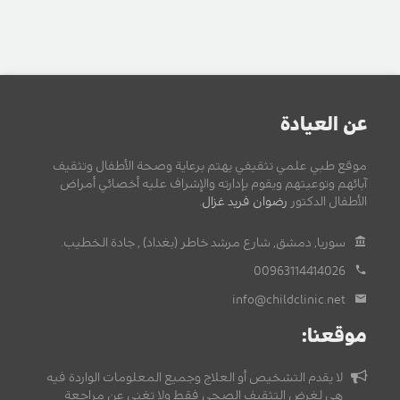
عن العيادة
موقع طبي علمي تثقيفي يهتم برعاية وصحة الأطفال وتثقيف
آبائهم وتوعيتهم ويقوم بإدارته والإشراف عليه أخصائي أمراض
الأطفال الدكتور
رضوان فريد غزال
.
سوريا, دمشق, شارع مرشد خاطر (بغداد) , جادة الخطيب.
00963114414026
info@childclinic.net
موقعنا:
لا يقدم التشخيص أو العلاج وجميع المعلومات الواردة فيه
هي لغرض التثقيف الصحي فقط ولا تغني عن مراجعة