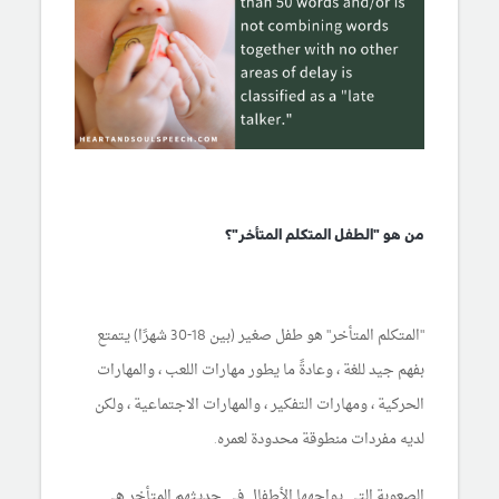
من هو "الطفل المتكلم المتأخر"؟
"المتكلم المتأخر" هو طفل صغير (بين 18-30 شهرًا) يتمتع
بفهم جيد للغة ، وعادةً ما يطور مهارات اللعب ، والمهارات
الحركية ، ومهارات التفكير ، والمهارات الاجتماعية ، ولكن
لديه مفردات منطوقة محدودة لعمره.
الصعوبة التي يواجهها الأطفال في حديثهم المتأخر هي