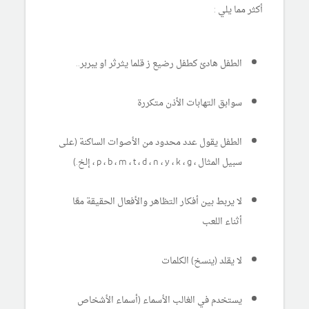
أكثر مما يلي :
الطفل هادئ كطفل رضيع ز قلما يثرثر او يبربر..
سوابق التهابات الأذن متكررة
الطفل يقول عدد محدود من الأصوات الساكنة (على
سبيل المثال ، p ، b ، m ، t ، d ، n ، y ، k ، g ، إلخ.)
لا يربط بين أفكار التظاهر والأفعال الحقيقة معًا
أثناء اللعب
لا يقلد (ينسخ) الكلمات
يستخدم في الغالب الأسماء (أسماء الأشخاص