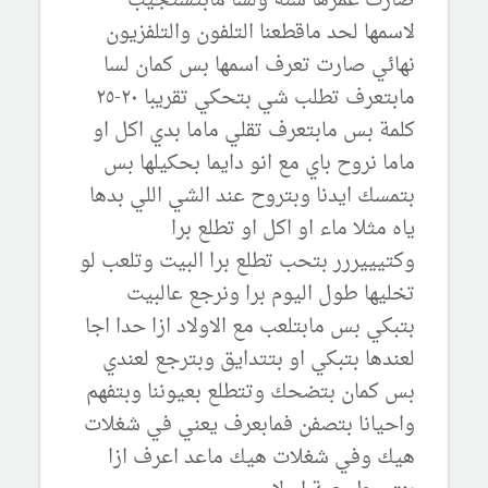
صارت عمرها سنة ولسا مابتستجيب
لاسمها لحد ماقطعنا التلفون والتلفزيون
نهائي صارت تعرف اسمها بس كمان لسا
مابتعرف تطلب شي بتحكي تقريبا ٢٠-٢٥
كلمة بس مابتعرف تقلي ماما بدي اكل او
ماما نروح باي مع انو دايما بحكيلها بس
بتمسك ايدنا وبتروح عند الشي اللي بدها
ياه مثلا ماء او اكل او تطلع برا
وكتيييررر بتحب تطلع برا البيت وتلعب لو
تخليها طول اليوم برا ونرجع عالبيت
بتبكي بس مابتلعب مع الاولاد ازا حدا اجا
لعندها بتبكي او بتتدايق وبترجع لعندي
بس كمان بتضحك وتتطلع بعيوننا وبتفهم
واحيانا بتصفن فمابعرف يعني في شغلات
هيك وفي شغلات هيك ماعد اعرف ازا