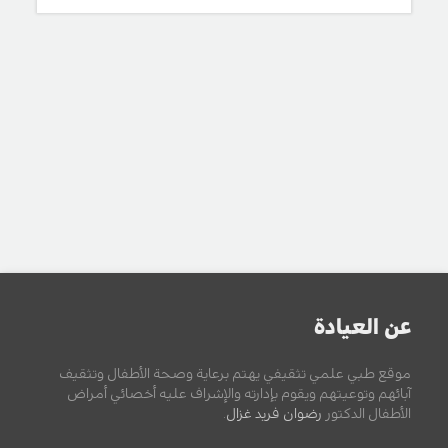
عن العيادة
موقع طبي علمي تثقيفي يهتم برعاية وصحة الأطفال وتثقيف
آبائهم وتوعيتهم ويقوم بإدارته والإشراف عليه أخصائي أمراض
الأطفال الدكتور
رضوان فريد غزال
.