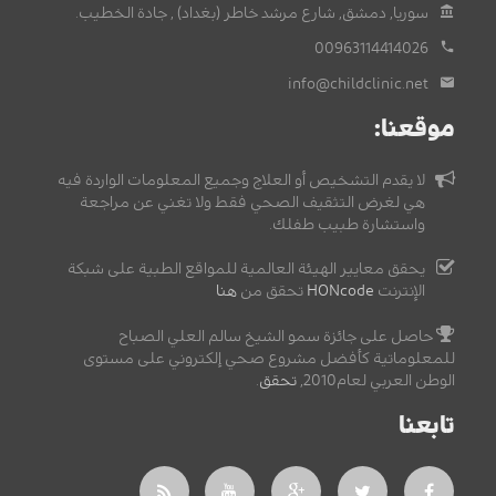
سوريا, دمشق, شارع مرشد خاطر (بغداد) , جادة الخطيب.
00963114414026
info@childclinic.net
موقعنا:
لا يقدم التشخيص أو العلاج وجميع المعلومات الواردة فيه
هي لغرض التثقيف الصحي فقط ولا تغني عن مراجعة
واستشارة طبيب طفلك.
يحقق معايير الهيئة العالمية للمواقع الطبية على شبكة
الإنترنت
HONcode
تحقق من
هنا
حاصل على جائزة سمو الشيخ سالم العلي الصباح
للمعلوماتية كأفضل مشروع صحي إلكتروني على مستوى
الوطن العربي لعام2010,
تحقق
.
تابعنا