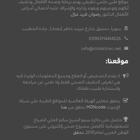
موقع طبي علمي تثقيفي يهتم برعاية وصحة الأطفال وتثقيف
آبائهم وتوعيتهم ويقوم بإدارته والإشراف عليه أخصائي أمراض
الأطفال الدكتور
رضوان فريد غزال
.
سوريا, دمشق, شارع مرشد خاطر (بغداد) , جادة الخطيب.
00963114414026
info@childclinic.net
موقعنا:
لا يقدم التشخيص أو العلاج وجميع المعلومات الواردة فيه
هي لغرض التثقيف الصحي فقط ولا تغني عن مراجعة
واستشارة طبيب طفلك.
يحقق معايير الهيئة العالمية للمواقع الطبية على شبكة
الإنترنت
HONcode
تحقق من
هنا
حاصل على جائزة سمو الشيخ سالم العلي الصباح
للمعلوماتية كأفضل مشروع صحي إلكتروني على مستوى
الوطن العربي لعام2010,
تحقق
.