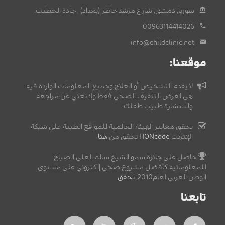
سوريا, دمشق, شارع مرشد خاطر (بغداد) , جادة الخطيب.
00963114414026
info@childclinic.net
موقعنا:
لا يقدم التشخيص أو العلاج وجميع المعلومات الواردة فيه
هي لغرض التثقيف الصحي فقط ولا تغني عن مراجعة
واستشارة طبيب طفلك.
يحقق معايير الهيئة العالمية للمواقع الطبية على شبكة
الإنترنت
HONcode
تحقق من
هنا
حاصل على جائزة سمو الشيخ سالم العلي الصباح
للمعلوماتية كأفضل مشروع صحي إلكتروني على مستوى
الوطن العربي لعام2010,
تحقق
.
تابعنا