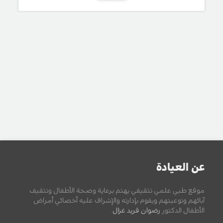
عن العيادة
موقع طبي علمي تثقيفي يهتم برعاية وصحة الأطفال وتثقيف
آبائهم وتوعيتهم ويقوم بإدارته والإشراف عليه أخصائي أمراض
الأطفال الدكتور
رضوان فريد غزال
.