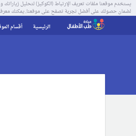
لضمان حصولك على أفضل تجربة تصفح على موقعنا, يمكنك معرفة
الرئيسية
أقسام الموق