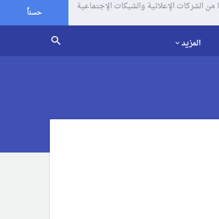
يف الإرتباط (الكوكيز) لتحليل زياراتك وإستخدامك للموقع و تتم مشاركة بعض المعلومات مع Google وغيرها من الشركات الإعلانية والشبكات الإجتماعية
حسناً
المزيد