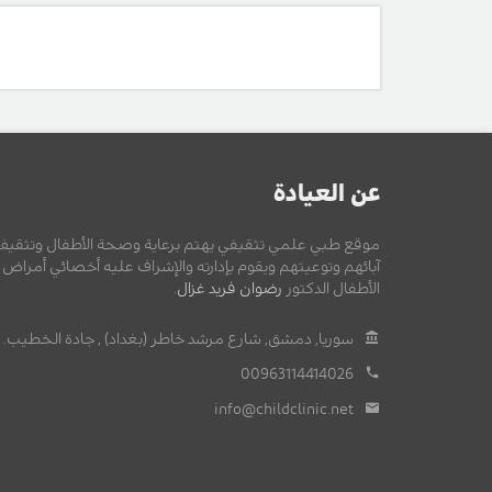
عن العيادة
موقع طبي علمي تثقيفي يهتم برعاية وصحة الأطفال وتثقيف
آبائهم وتوعيتهم ويقوم بإدارته والإشراف عليه أخصائي أمراض
الأطفال الدكتور
رضوان فريد غزال
.
سوريا, دمشق, شارع مرشد خاطر (بغداد) , جادة الخطيب.
00963114414026
info@childclinic.net