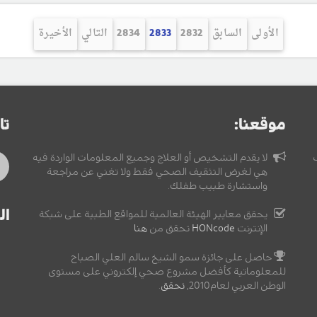
الأولى
السابق
2832
2833
2834
التالي
الأخيرة
موقعنا:
تا
لا يقدم التشخيص أو العلاج وجميع المعلومات الواردة فيه
هي لغرض التثقيف الصحي فقط ولا تغني عن مراجعة
واستشارة طبيب طفلك.
ال
يحقق معايير الهيئة العالمية للمواقع الطبية على شبكة
الإنترنت
HONcode
تحقق من
هنا
حاصل على جائزة سمو الشيخ سالم العلي الصباح
للمعلوماتية كأفضل مشروع صحي إلكتروني على مستوى
الوطن العربي لعام2010,
تحقق
.