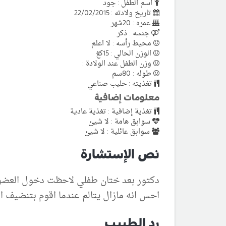
اسم الطفل : جود
تاريخ ولادته : 22/02/2015
عمره : 20شهر
جنسه : ذكر
محيط رأسه : لا اعلم
الوزن الحالي : 15كغ
وزن الطفل عند الولادة :
طوله : 80سم
تغذيته : حليب صناعي
معلومات إضافية
تغذية إضافية : تغذية عادية
سوابق هامة : لا شيئ
سوابق عائلية : لا شيئ
نص الإستشارة
دكتور بعد ختان طفلي لاحظت دخول العضو دا
احس انه مازال يتالم عندما اقوم بتنضيف ا
رد الطبيب