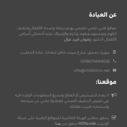
عن العيادة
موقع طبي علمي تثقيفي يهتم برعاية وصحة الأطفال وتثقيف
آبائهم وتوعيتهم ويقوم بإدارته والإشراف عليه أخصائي أمراض
الأطفال الدكتور
رضوان فريد غزال
.
سوريا, دمشق, شارع مرشد خاطر (بغداد) , جادة الخطيب.
00963114414026
info@childclinic.net
موقعنا:
لا يقدم التشخيص أو العلاج وجميع المعلومات الواردة فيه
هي لغرض التثقيف الصحي فقط ولا تغني عن مراجعة
واستشارة طبيب طفلك.
يحقق معايير الهيئة العالمية للمواقع الطبية على شبكة
الإنترنت
HONcode
تحقق من
هنا