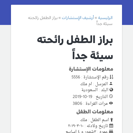
الرئيسية
أرشيف الإستشارات
براز الطفل رائحته
سيئة جداً
براز الطفل رائحته
سيئة جداً
معلومات الإستشارة
رقم الإستشارة : 5556
المرسل : ام ملك
البلد : السعودية
التاريخ : 19-10-2019
مرات القراءة : 3806
معلومات الطفل
اسم الطفل : ملك
تاريخ ولادته : ١٠-٣-٢٠١٩
عمره : ٣شهور و ٤ اسابيع