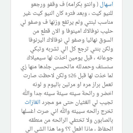
اسهال
( وانتو بكرامه) ف وقفو ورجعو
للنيو كيت ، وبعد فتره كان النيو كيت غير
مناسب لبنتي ولم يرتفع وزنها ف وصفو لي
حليب نوفالاك امينوفا و الان قطع من
السوق نهائيا وصفو لي نوفالاك اليرنوفا
ولكن بنتي ترجع كل الي تشربه وتبكي
جوعانه ، قبل يومين اخذت لها سيميلاك
سنستف وحمدلله ماتحسس جلدها منها زي
لما خذت لها قبل s26 ولكن لاحظت صارت
تعمل براز مره او مرتين باليوم و لونه
اخضر و رائحة سيئه سيئة سيئه جدا والله
تجيب لي الغثيان حتى مو مجرد
الغازات
تخرج رائحه سييئه والله اني صرت اغسلها
بالصابون ولا تختفي الرائحه من منطقه
الحفاظ ، ماذا افعل ؟؟ وما هذا الشي الي