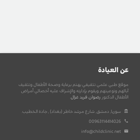
عن العيادة
موقع طبي علمي تثقيفي يهتم برعاية وصحة الأطفال وتثقيف
آبائهم وتوعيتهم ويقوم بإدارته والإشراف عليه أخصائي أمراض
الأطفال الدكتور
رضوان فريد غزال
.
سوريا, دمشق, شارع مرشد خاطر (بغداد) , جادة الخطيب.
00963114414026
info@childclinic.net