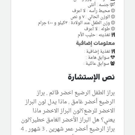
جنسه : أنثى
محيط رأسه : لا اعرف
الوزن الحالي : ٧ و نص
وزن الطفل عند الولادة : ٣كيلو و ٤٠٠ جرام
طوله : لا اعرف
تغذيته : حليب الأم
معلومات إضافية
تغذية إضافية :
سوابق هامة :
سوابق عائلية :
نص الإستشارة
براز الطفل الرضيع اخضر قاتم , براز
الرضيع أخضر غامق , ماذا يدل لون البراز
الاخضر للرضع؟لون البراز الاخضر ماذا
يعني؟ هل البراز الأخضر الغامق خطير؟لون
براز الرضيع أخضر عمر شهرين , 3 شهور , 4