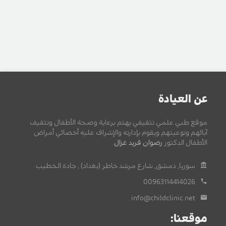
عن العيادة
موقع طبي علمي تثقيفي يهتم برعاية وصحة الأطفال وتثقيف
آبائهم وتوعيتهم ويقوم بإدارته والإشراف عليه أخصائي أمراض
الأطفال الدكتور
رضوان فريد غزال
.
سوريا, دمشق, شارع مرشد خاطر (بغداد) , جادة الخطيب.
00963114414026
info@childclinic.net
موقعنا: