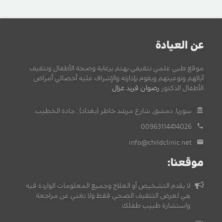
عن العيادة
موقع طبي علمي تثقيفي يهتم برعاية وصحة الأطفال وتثقيف
آبائهم وتوعيتهم ويقوم بإدارته والإشراف عليه أخصائي أمراض
الأطفال الدكتور
رضوان فريد غزال
.
سوريا, دمشق, شارع مرشد خاطر (بغداد) , جادة الخطيب.
00963114414026
info@childclinic.net
موقعنا:
لا يقدم التشخيص أو العلاج وجميع المعلومات الواردة فيه
هي لغرض التثقيف الصحي فقط ولا تغني عن مراجعة
واستشارة طبيب طفلك.