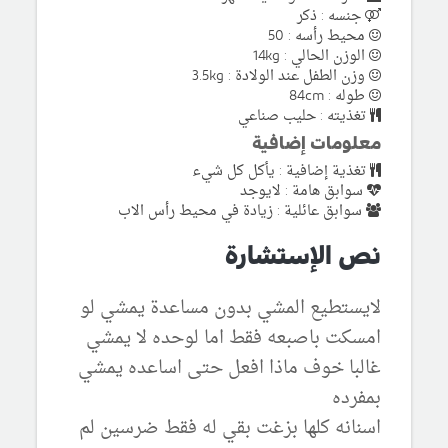
جنسه : ذكر
محيط رأسه : 50
الوزن الحالي : 14kg
وزن الطفل عند الولادة : 3.5kg
طوله : 84cm
تغذيته : حليب صناعي
معلومات إضافية
تغذية إضافية : يأكل كل شيء
سوابق هامة : لايوجد
سوابق عائلية : زيادة في محيط رأس الاب
نص الإستشارة
لايستطيع المشي بدون مساعدة يمشي لو
امسكت باصبعه فقط اما لوحده لا يمشي
غالبا خوف ماذا افعل حتى اساعده يمشي
بمفرده
اسنانه كلها بزغت بقي له فقط ضرسين لم