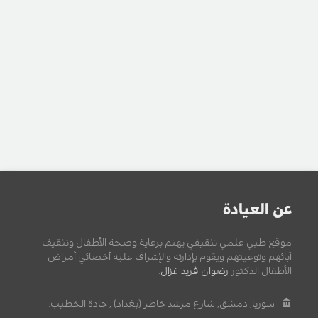
عن العيادة
موقع طبي علمي تثقيفي يهتم برعاية وصحة الأطفال وتثقيف
آبائهم وتوعيتهم ويقوم بإدارته والإشراف عليه أخصائي أمراض
الأطفال الدكتور
رضوان فريد غزال
.
سوريا, دمشق, شارع مرشد خاطر (بغداد) , جادة الخطيب.