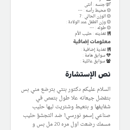
جنسه : أنثى
محيط رأسه : ---
الوزن الحالي : 7
وزن الطفل عند الولادة :
طوله : ---
تغذيته : حليب الأم
معلومات إضافية
تغذية إضافية :
سوابق هامة :
سوابق عائلية :
نص الإستشارة
السلام عليكم دكتور بنتي بترضع مني بس
بتفضل جيعانه علا طول بتمص في
شفايفها و بتعيط وشتريت ليها حليب
صناعي إسمو نورسي1 ضد التجشؤ حليب
مسمك رضعت اول مره 20 مل بس و