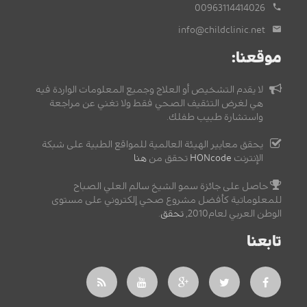
00963114414026
info@childclinic.net
موقعنا:
لا يقدم التشخيص أو العلاج وجميع المعلومات الواردة فيه
هي لغرض التثقيف الصحي فقط ولا تغني عن مراجعة
واستشارة طبيب طفلك.
يحقق معايير الهيئة العالمية للمواقع الطبية على شبكة
الإنترنت
HONcode
تحقق من
هنا
حاصل على جائزة سمو الشيخ سالم العلي الصباح
للمعلوماتية كأفضل مشروع صحي إلكتروني على مستوى
الوطن العربي لعام2010,
تحقق
.
تابعنا