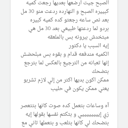
الصبح جيت ارضعها بعديها رجعت كميه
كبييره الصبح و النهارده ردعت منو 30 مل
بعد نص ساعه رجعتو كده كميه كبيره
بردو لما ردعتها طبيعي بعد 30 مل هي
مبتخدش ببرونه بس بالملعقه
إيه السبب يا دكتور
الكميه مندفعه قدام و بقوه بس مبلحضش
إنها تعبانه من الترجيع بالعكس لما بترجع
بتضحك
ممكن اكون بديها اكتر من إلي لازم تشربو
يعني ممكن يكون في حليب
آه وساعات بتعمل كده صوت كانها بتتعصر
زي إييييييييي و بتكتم نفسها بقولها إيه
بتضحك لي كانها بتلعب و بتعملها تاني مع