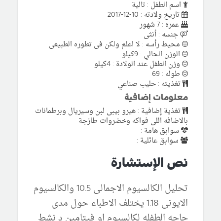
اسم الطفل : تالية
تاريخ ولادته : 10-12-2017
عمره : 7 شهور
جنسه : أنثى
محيط رأسه : لا اعلم ولكن فى تطوره الطبيعى
الوزن الحالي : 9كيلو
وزن الطفل عند الولادة : 4كيلو
طوله : 69
تغذيته : حليب صناعي
معلومات إضافية
تغذية إضافية : هيرو بيبى لبن وسيريال وبرطمانات
بالاضافه اللى فواكه وخضروات طازجة
سوابق هامة :
سوابق عائلية :
نص الإستشارة
تحليل الكالسيوم الاجمالى 10.5 والكالسيوم
الايونى 1.18 يختلف الاطباء حول مدى
حاجه الطفله لكالسيوم او فيتامين د نشط