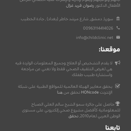
الأطفال الدكتور
رضوان فريد غزال
.
سوريا, دمشق, شارع مرشد خاطر (بغداد) , جادة الخطيب.
00963114414026
info@childclinic.net
موقعنا:
لا يقدم التشخيص أو العلاج وجميع المعلومات الواردة فيه
هي لغرض التثقيف الصحي فقط ولا تغني عن مراجعة
واستشارة طبيب طفلك.
يحقق معايير الهيئة العالمية للمواقع الطبية على شبكة
الإنترنت
HONcode
تحقق من
هنا
حاصل على جائزة سمو الشيخ سالم العلي الصباح
للمعلوماتية كأفضل مشروع صحي إلكتروني على مستوى
الوطن العربي لعام2010,
تحقق
.
تابعنا