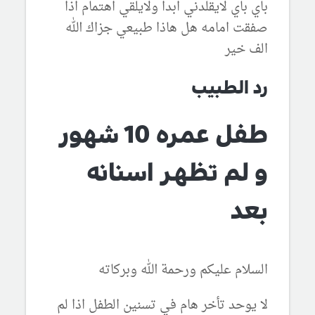
باي باي لايقلدني ابدا ولايلقي اهتمام اذا
صفقت امامه هل هاذا طبيعي جزاك الله
الف خير
رد الطبيب
طفل عمره 10 شهور
و لم تظهر اسنانه
بعد
السلام عليكم ورحمة الله وبركاته
لا يوحد تأخر هام في تسنين الطفل اذا لم