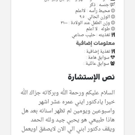
جنسه : ذكر
محيط رأسه : لااعلم
الوزن الحالي : ٩.٥
وزن الطفل عند الولادة : ٣١٠٠
طوله : لا اعلم
تغذيته : حليب صناعي
معلومات إضافية
تغذية إضافية :
سوابق هامة :
سوابق عائلية :
نص الإستشارة
السلام عليكم ورحمة الله وبركاته جزاك الله
خيرا يادكتور ايني عمره عشر اشهر
واسبوعين ويومين لم تظهر اسنانه بعد هل
هاذا طبيعي هو يحبي جيد ولله الحمد
ويقف دكتور ابني الي الان لايصفق اويعمل