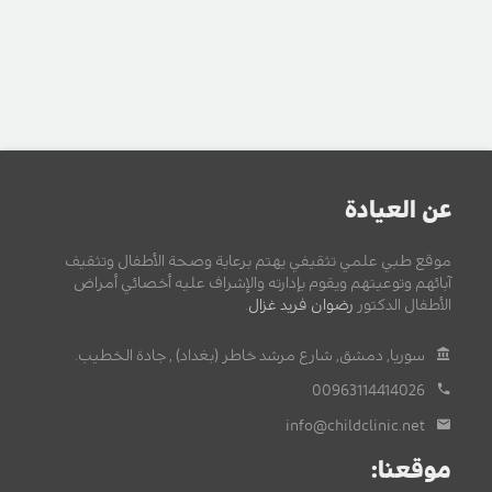
عن العيادة
موقع طبي علمي تثقيفي يهتم برعاية وصحة الأطفال وتثقيف
آبائهم وتوعيتهم ويقوم بإدارته والإشراف عليه أخصائي أمراض
الأطفال الدكتور
رضوان فريد غزال
.
سوريا, دمشق, شارع مرشد خاطر (بغداد) , جادة الخطيب.
00963114414026
info@childclinic.net
موقعنا: