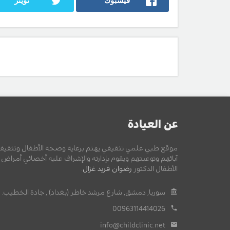
فيسبوك
تويتر
عن العيادة
موقع طبي علمي تثقيفي يهتم برعاية وصحة الأطفال وتثقيف
آبائهم وتوعيتهم ويقوم بإدارته والإشراف عليه أخصائي أمراض
الأطفال الدكتور
رضوان فريد غزال
.
سوريا, دمشق, شارع مرشد خاطر (بغداد) , جادة الخطيب.
00963114414026
info@childclinic.net