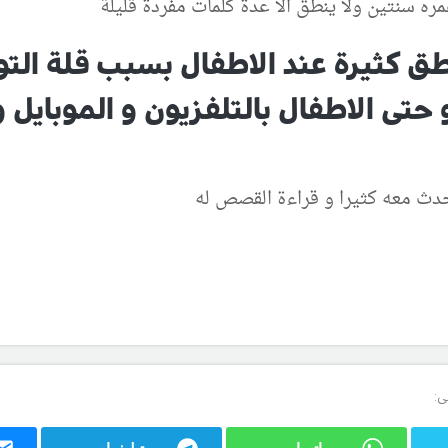
مره سنتين ولا ينطق الا عدة كلمات مفردة قليلة
نطق كثيرة عند الاطفال بسبب قلة الت
حتى الاطفال بالتلفزيون و الموبايل و ا
حدث معه كثيرا و قراءة القصص له
ى: