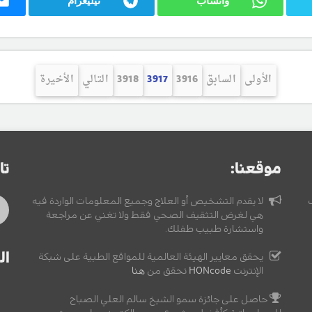
واتساب
تيليغرام
الأولى
السابق
3916
3917
3918
التالي
الأخيرة
موقعنا:
تا
لا يقدم التشخيص أو العلاج وجميع المعلومات الواردة فيه
هي لغرض التثقيف الصحي فقط ولا تغني عن مراجعة
واستشارة طبيب طفلك.
ال
يحقق معايير الهيئة العالمية للمواقع الطبية على شبكة
الإنترنت
HONcode
تحقق من
هنا
حاصل على جائزة سمو الشيخ سالم العلي الصباح