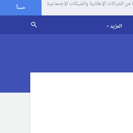
يف الإرتباط (الكوكيز) لتحليل زياراتك وإستخدامك للموقع و تتم مشاركة بعض المعلومات مع Google وغيرها من الشركات الإعلانية والشبكات الإجتماعية
حسناً
المزيد