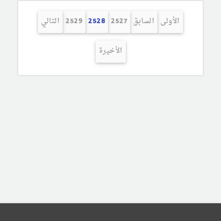
الأولى
السابق
2527
2528
2529
التالي
الأخيرة