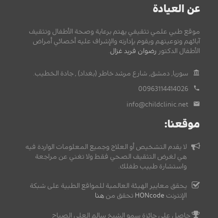
عن العيادة
موقع طبي علمي تثقيفي يهتم برعاية وصحة الأطفال وتثقيف
آبائهم وتوعيتهم ويقوم بإدارته والإشراف عليه أخصائي أمراض
الأطفال الدكتور
رضوان فريد غزال
.
سوريا, دمشق, شارع مرشد خاطر (بغداد) , جادة الخطيب.
00963114414026
info@childclinic.net
موقعنا:
لا يقدم التشخيص أو العلاج وجميع المعلومات الواردة فيه
هي لغرض التثقيف الصحي فقط ولا تغني عن مراجعة
واستشارة طبيب طفلك.
يحقق معايير الهيئة العالمية للمواقع الطبية على شبكة
الإنترنت
HONcode
تحقق من
هنا
حاصل على جائزة سمو الشيخ سالم العلي الصباح