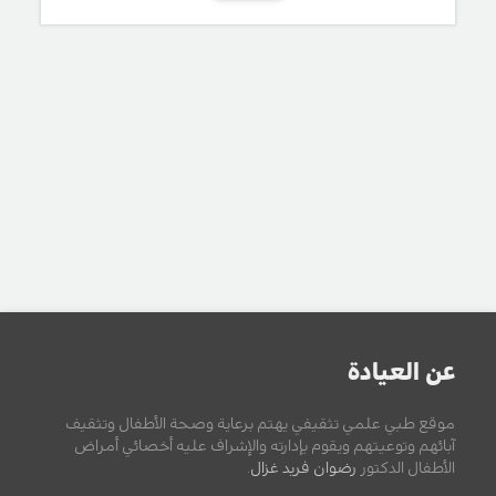
عن العيادة
موقع طبي علمي تثقيفي يهتم برعاية وصحة الأطفال وتثقيف
آبائهم وتوعيتهم ويقوم بإدارته والإشراف عليه أخصائي أمراض
الأطفال الدكتور
رضوان فريد غزال
.