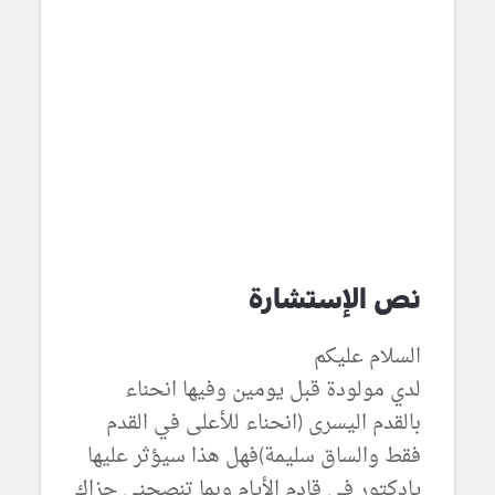
نص الإستشارة
السلام عليكم
لدي مولودة قبل يومين وفيها انحناء
بالقدم اليسرى (انحناء للأعلى في القدم
فقط والساق سليمة)فهل هذا سيؤثر عليها
يادكتور في قادم الأيام وبما تنصحني جزاك