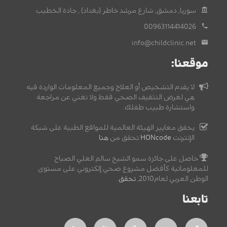
سوريا, دمشق, شارع مرشد خاطر (بغداد) , جادة الخطيب.
00963114414026
info@childclinic.net
موقعنا:
لا يقدم التشخيص أو العلاج وجميع المعلومات الواردة فيه
هي لغرض التثقيف الصحي فقط ولا تغني عن مراجعة
واستشارة طبيب طفلك.
يحقق معايير الهيئة العالمية للمواقع الطبية على شبكة
الإنترنت
HONcode
تحقق من
هنا
حاصل على جائزة سمو الشيخ سالم العلي الصباح
للمعلوماتية كأفضل مشروع صحي إلكتروني على مستوى
الوطن العربي لعام2010,
تحقق
.
تابعنا