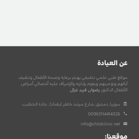
عن العيادة
موقع طبي علمي تثقيفي يهتم برعاية وصحة الأطفال وتثقيف
آبائهم وتوعيتهم ويقوم بإدارته والإشراف عليه أخصائي أمراض
الأطفال الدكتور
رضوان فريد غزال
.
سوريا, دمشق, شارع مرشد خاطر (بغداد) , جادة الخطيب.
00963114414026
info@childclinic.net
موقعنا: