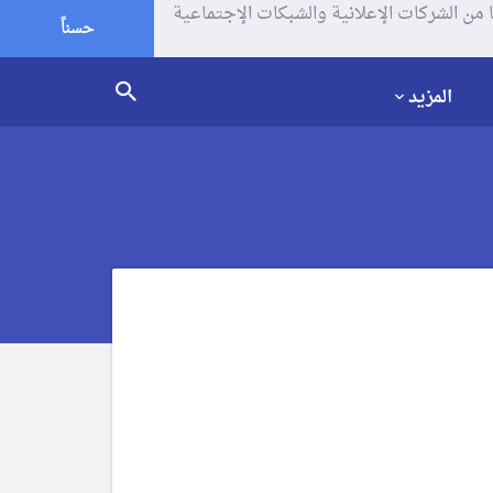
يف الإرتباط (الكوكيز) لتحليل زياراتك وإستخدامك للموقع و تتم مشاركة بعض المعلومات مع Google وغيرها من الشركات الإعلانية والشبكات الإجتماعية
حسناً
المزيد