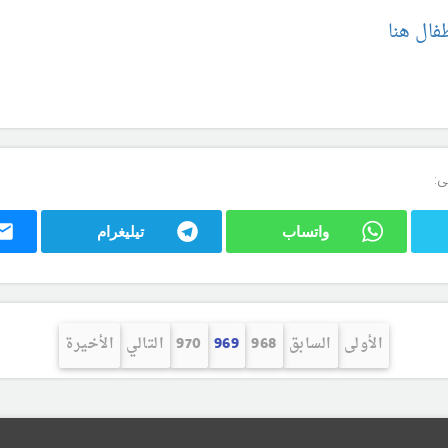
فال هنا
ى:
واتساب
تيليغرام
الأولى
السابق
968
969
970
التالي
الأخيرة