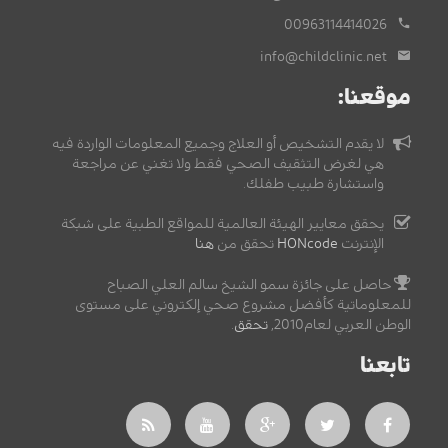
00963114414026
info@childclinic.net
موقعنا:
لا يقدم التشخيص أو العلاج وجميع المعلومات الواردة فيه
هي لغرض التثقيف الصحي فقط ولا تغني عن مراجعة
واستشارة طبيب طفلك.
يحقق معايير الهيئة العالمية للمواقع الطبية على شبكة
الإنترنت
HONcode
تحقق من
هنا
حاصل على جائزة سمو الشيخ سالم العلي الصباح
للمعلوماتية كأفضل مشروع صحي إلكتروني على مستوى
الوطن العربي لعام2010,
تحقق
.
تابعنا