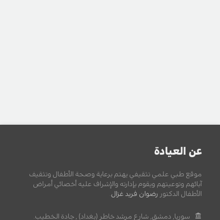
عن العيادة
موقع طبي علمي تثقيفي يهتم برعاية وصحة الأطفال وتثقيف
آبائهم وتوعيتهم ويقوم بإدارته والإشراف عليه أخصائي أمراض
الأطفال الدكتور
رضوان فريد غزال
.
سوريا, دمشق, شارع مرشد خاطر (بغداد) , جادة الخطيب.