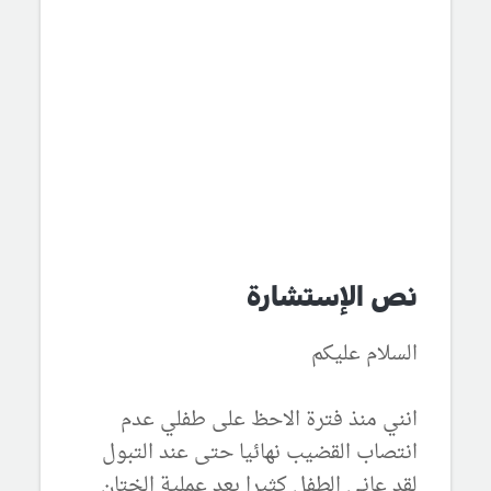
نص الإستشارة
السلام عليكم
انني منذ فترة الاحظ على طفلي عدم
انتصاب القضيب نهائيا حتى عند التبول
لقد عانى الطفل كثيرا بعد عملية الختان