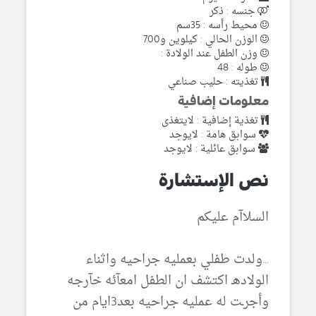
جنسه : ذكر
محيط رأسه : 35سم
الوزن الحالي : كيلوين و700
وزن الطفل عند الولادة :
طوله : 48
تغذيته : حليب صناعي
معلومات إضافية
تغذية إضافية : لايتغذى
سوابق هامة : لايوجد
سوابق عائلية : لايوجد
نص الإستشارة
السلاآم عليكم
...ولدت طفلي بعمليه جراحيه واثناء
الولادهـ اكتشف ان الطفل امعآئه خآرجه
وأجرـت له عمليه جراحيه بعد3ايام من