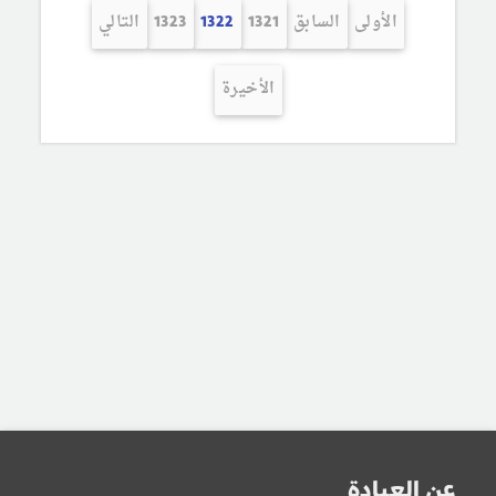
الأولى
السابق
1321
1322
1323
التالي
الأخيرة
عن العيادة