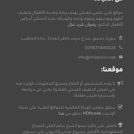
موقع طبي علمي تثقيفي يهتم برعاية وصحة الأطفال وتثقيف
آبائهم وتوعيتهم ويقوم بإدارته والإشراف عليه أخصائي أمراض
الأطفال الدكتور
رضوان فريد غزال
.
سوريا, دمشق, شارع مرشد خاطر (بغداد) , جادة الخطيب.
00963114414026
info@childclinic.net
موقعنا:
لا يقدم التشخيص أو العلاج وجميع المعلومات الواردة فيه
هي لغرض التثقيف الصحي فقط ولا تغني عن مراجعة
واستشارة طبيب طفلك.
يحقق معايير الهيئة العالمية للمواقع الطبية على شبكة
الإنترنت
HONcode
تحقق من
هنا
حاصل على جائزة سمو الشيخ سالم العلي الصباح
للمعلوماتية كأفضل مشروع صحي إلكتروني على مستوى