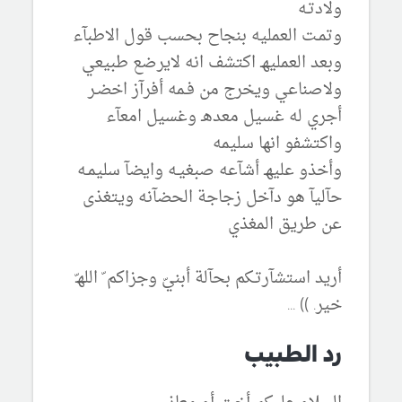
ولادتـه
وتمـت العمليه بنجاح بحسب قول الاطبآء
وبعد العمليهـ اكتشف انه لايرضع طبيعي
ولاصناعي ويخرج من فـمه أفرآز اخضـر
أجري له غسيل معدهـ وغسيل امعآء
واكتشفو انها سليمه
وأخذو عليهـ أشآعه صبغيـه وايضآ سليمـه
حآليآ هو دآخل زجاجة الحضآنه ويتغذى
عن طريق المغذي
أريد استشآرتـكم بحآلة أبنيّ وجزاكم ّ اللهـّ
خير. )) ...
رد الطبيب